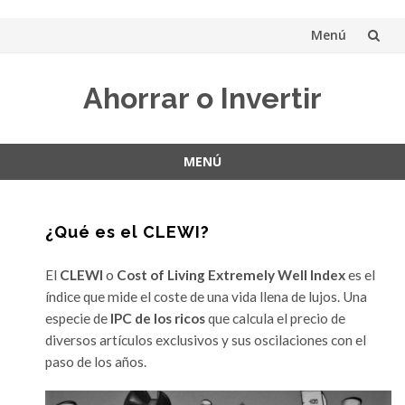
Menú
Saltar
Ahorrar o Invertir
al
contenido
MENÚ
Saltar
al
contenido
¿Qué es el CLEWI?
El
CLEWI
o
Cost of Living Extremely Well Index
es el
índice que mide el coste de una vida llena de lujos. Una
especie de
IPC de los ricos
que calcula el precio de
diversos artículos exclusivos y sus oscilaciones con el
paso de los años.